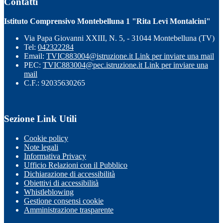
Contatti
Istituto Comprensivo Montebelluna 1 "Rita Levi Montalcini"
Via Papa Giovanni XXIII, N. 5, - 31044 Montebelluna (TV)
Tel:
042322284
Email:
TVIC883004@istruzione.it
Link per inviare una mail
PEC:
TVIC883004@pec.istruzione.it
Link per inviare una
mail
C.F.: 92035630265
Sezione Link Utili
Cookie policy
Note legali
Informativa Privacy
Ufficio Relazioni con il Pubblico
Dichiarazione di accessibilità
Obiettivi di accessibilità
Whistleblowing
Gestione consensi cookie
Amministrazione trasparente