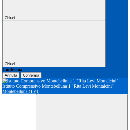
Chiudi
Chiudi
Conferma
Annulla
Conferma
Istituto Comprensivo Montebelluna 1 "Rita Levi Montalcini"
Montebelluna (TV)