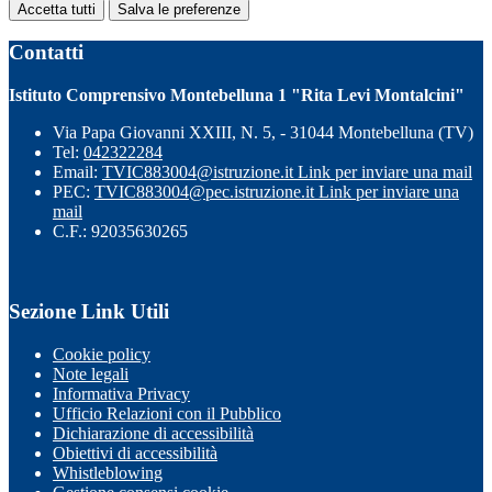
Accetta tutti
Salva le preferenze
Contatti
Istituto Comprensivo Montebelluna 1 "Rita Levi Montalcini"
Via Papa Giovanni XXIII, N. 5, - 31044 Montebelluna (TV)
Tel:
042322284
Email:
TVIC883004@istruzione.it
Link per inviare una mail
PEC:
TVIC883004@pec.istruzione.it
Link per inviare una
mail
C.F.: 92035630265
Sezione Link Utili
Cookie policy
Note legali
Informativa Privacy
Ufficio Relazioni con il Pubblico
Dichiarazione di accessibilità
Obiettivi di accessibilità
Whistleblowing