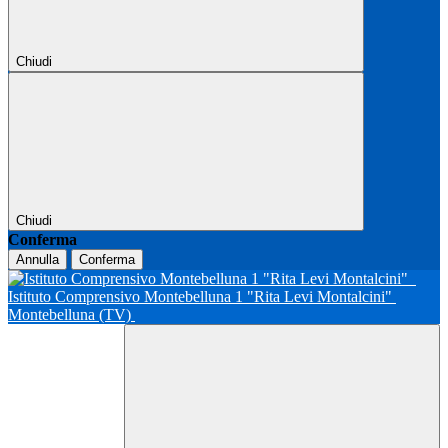
Chiudi
Chiudi
Conferma
Annulla
Conferma
Istituto Comprensivo Montebelluna 1 "Rita Levi Montalcini"
Montebelluna (TV)